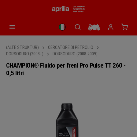
nuto principale
Il car
(ALTE STRUKTUR)
CERCATORE DI PETROLIO
DORSODURO (2008- )
DORSODURO (2008-2009)
CHAMPION® Fluido per freni Pro Pulse TT 260 -
0,5 litri
Salta la galleria di immagini