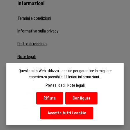
Informazioni
Termini e condizioni
Informativa sulla privacy
Diritto di recesso
Note legali
Recedere dal contratto
Questo sito Web utilizza i cookie per garantire la migliore
esperienza possibile.
Ulteriori informazioni...
Protez. dati
|
Note legali
Deutsch
English
Italiano
Rifiuta
Configura
Nederlands
Français
Español
Accetta tutti i cookie
Österreich