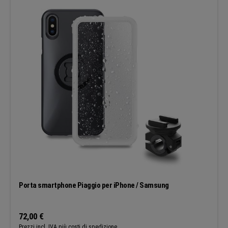
Porta smartphone Piaggio per iPhone / Samsung
Prezzo normale:
72,00 €
Prezzi incl. IVA più costi di spedizione