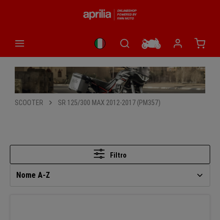
nuto principale
Il car
SCOOTER
SR 125/300 MAX 2012-2017 (PM357)
Filtro