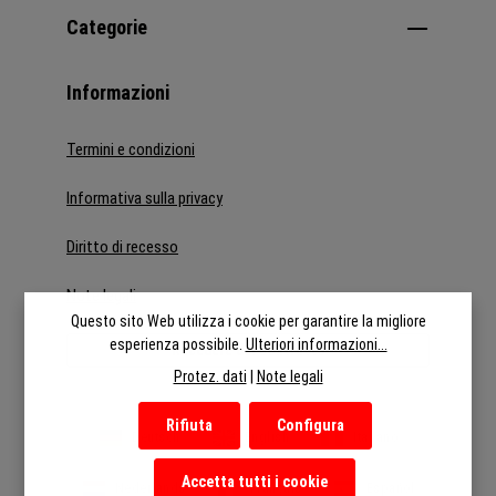
Categorie
Informazioni
Termini e condizioni
Informativa sulla privacy
Diritto di recesso
Note legali
Questo sito Web utilizza i cookie per garantire la migliore
esperienza possibile.
Ulteriori informazioni...
Recedere dal contratto
Protez. dati
|
Note legali
Rifiuta
Configura
Deutsch
English
Italiano
Accetta tutti i cookie
Nederlands
Français
Español