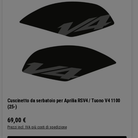
Cuscinetto da serbatoio per Aprilia RSV4 / Tuono V4 1100
(25-)
69,00 €
Prezzo normale:
Prezzi incl. IVA più costi di spedizione