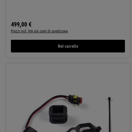
499,00 €
Prezzo normale:
Prezzi incl. IVA più costi di spedizione
Nel carrello