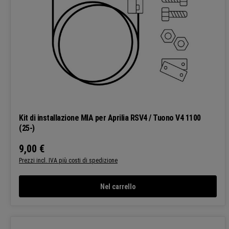
Kit di installazione MIA per Aprilia RSV4 / Tuono V4 1100
(25-)
9,00 €
Prezzo normale:
Prezzi incl. IVA più costi di spedizione
Nel carrello