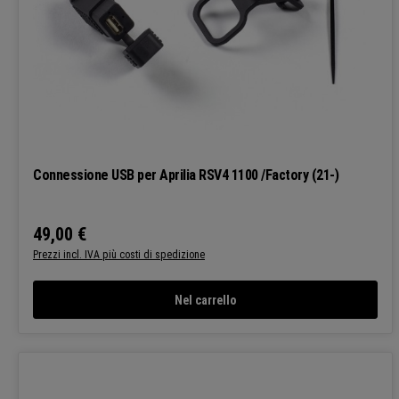
Connessione USB per Aprilia RSV4 1100 /Factory (21-)
49,00 €
Prezzo normale:
Prezzi incl. IVA più costi di spedizione
Nel carrello