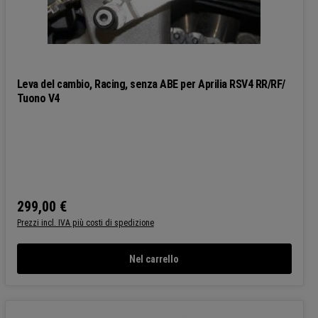
Leva del cambio, Racing, senza ABE per Aprilia RSV4 RR/RF/
Tuono V4
299,00 €
Prezzo normale:
Prezzi incl. IVA più costi di spedizione
Nel carrello