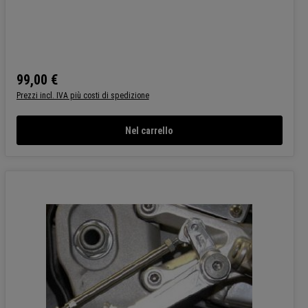
99,00 €
Prezzo normale:
Prezzi incl. IVA più costi di spedizione
Nel carrello