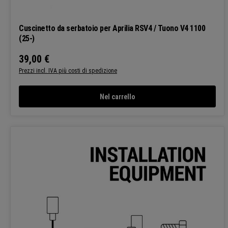
Cuscinetto da serbatoio per Aprilia RSV4 / Tuono V4 1100
(25-)
39,00 €
Prezzo normale:
Prezzi incl. IVA più costi di spedizione
Nel carrello