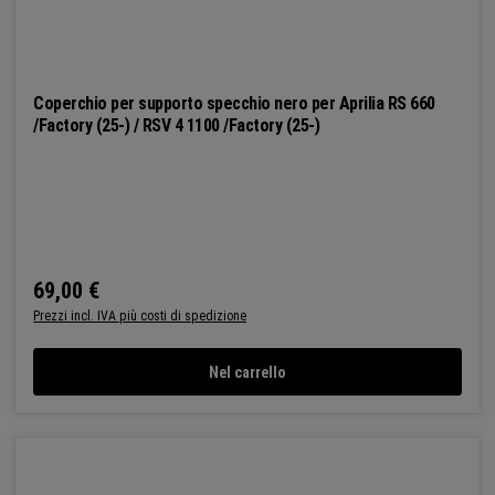
Coperchio per supporto specchio nero per Aprilia RS 660
/Factory (25-) / RSV 4 1100 /Factory (25-)
69,00 €
Prezzo normale:
Prezzi incl. IVA più costi di spedizione
Nel carrello