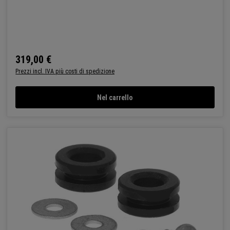
319,00 €
Prezzo normale:
Prezzi incl. IVA più costi di spedizione
Nel carrello