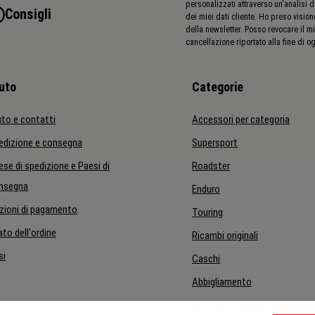
personalizzati attraverso un'analisi 
Consigli
dei miei dati cliente. Ho preso vision
della newsletter. Posso revocare il mi
cancellazione riportato alla fine di og
uto
Categorie
uto e contatti
Accessori per categoria
edizione e consegna
Supersport
ese di spedizione e Paesi di
Roadster
nsegna
Enduro
zioni di pagamento
Touring
ato dell'ordine
Ricambi originali
si
Caschi
Abbigliamento
Kit di ispezione per scooter