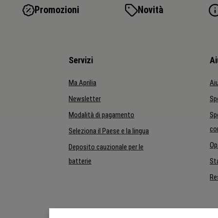
Promozioni
Novità
Servizi
Ai
Ma Aprilia
Ai
Newsletter
Sp
Modalità di pagamento
Sp
co
Seleziona il Paese e la lingua
Op
Deposito cauzionale per le
batterie
St
Re