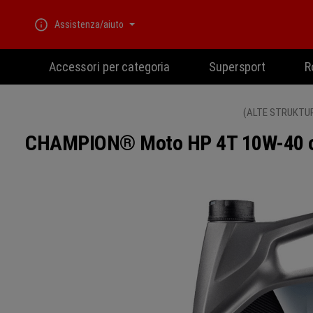
Passa alla navigazione principale
Assistenza/aiuto
Accessori per categoria
Supersport
R
(ALTE STRUKTU
CHAMPION® Moto HP 4T 10W-40 olio
Salta la galleria di immagini