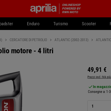
oadster
Enduro
Turismo
Scooter
R)
CERCATORE DI PETROLIO
ATLANTIC (2002-2013)
ATLANTIC 
 motore - 4 litri
49,91 €
Prezzi incl. IVA pi
In magazzi
Consegne a: 1-3 
Quantità d