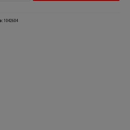
o:
1042604