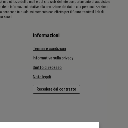
del mio utilizzo dell'e-mail e del sito web, del mio comportamento di acquisto e
e delle informazioni relative alla protezione dei dati e alla personalizzazione
o consenso in qualsiasi momento con effetto per il futuro tramite il link di
ni e-mail.
Informazioni
Termini e condizioni
Informativa sulla privacy
Diritto di recesso
Note legali
Recedere dal contratto