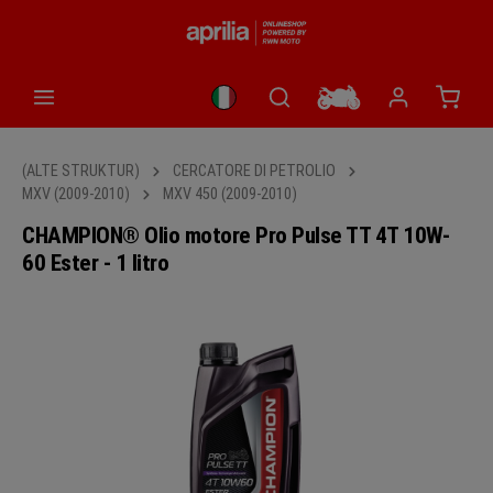
nuto principale
Il car
(ALTE STRUKTUR)
CERCATORE DI PETROLIO
MXV (2009-2010)
MXV 450 (2009-2010)
CHAMPION® Olio motore Pro Pulse TT 4T 10W-
60 Ester - 1 litro
Salta la galleria di immagini