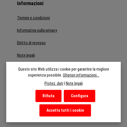
Informazioni
Termini e condizioni
Informativa sulla privacy
Diritto di recesso
Note legali
Recedere dal contratto
Questo sito Web utilizza i cookie per garantire la migliore
esperienza possibile.
Ulteriori informazioni...
Protez. dati
|
Note legali
Deutsch
English
Italiano
Rifiuta
Configura
Nederlands
Français
Español
Accetta tutti i cookie
Österreich