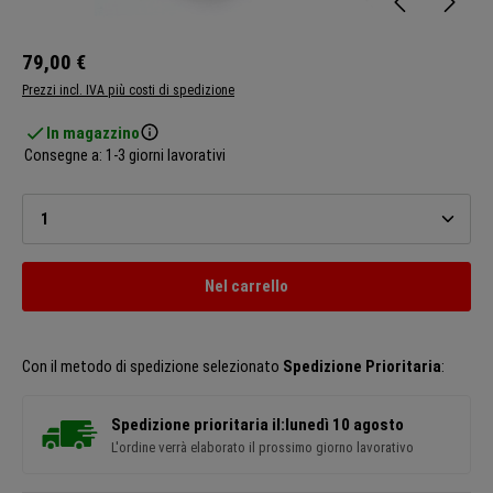
79,00 €
Prezzi incl. IVA più costi di spedizione
In magazzino
Consegne a: 1-3 giorni lavorativi
Quantità del prodotto: inserisci la quantità desiderata o u
Nel carrello
Con il metodo di spedizione selezionato
Spedizione Prioritaria
:
Spedizione prioritaria il:
lunedì 10 agosto
L'ordine verrà elaborato il prossimo giorno lavorativo