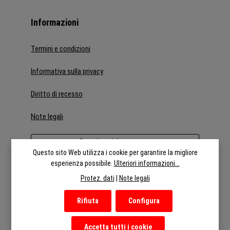
Informazioni
Termini e condizioni
Informativa sulla privacy
Diritto di recesso
Note legali
Recedere dal contratto
Questo sito Web utilizza i cookie per garantire la migliore
esperienza possibile.
Ulteriori informazioni...
Protez. dati
|
Note legali
Deutsch
English
Italiano
Rifiuta
Configura
Nederlands
Français
Español
Accetta tutti i cookie
Österreich