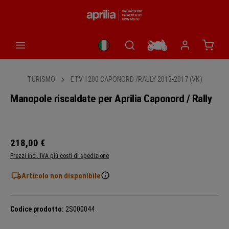
nuto principale
Il car
TURISMO
ETV 1200 CAPONORD /RALLY 2013-2017 (VK)
Manopole riscaldate per Aprilia Caponord / Rally
Salta la galleria di immagini
218,00 €
Prezzi incl. IVA più costi di spedizione
Articolo non disponibile
Codice prodotto:
2S000044