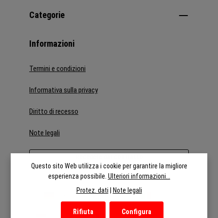
Categorie
Informazioni
Termini e condizioni
Informativa sulla privacy
Diritto di recesso
Note legali
Recedere dal contratto
Questo sito Web utilizza i cookie per garantire la migliore
esperienza possibile.
Ulteriori informazioni...
Protez. dati
|
Note legali
Deutsch
English
Italiano
Rifiuta
Configura
Nederlands
Français
Español