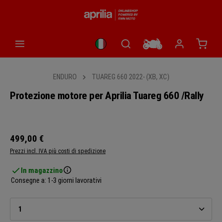
nuto principale
Il car
ENDURO
TUAREG 660 2022- (XB, XC)
Protezione motore per Aprilia Tuareg 660 /Rally
Salta la galleria di immagini
499,00 €
Prezzi incl. IVA più costi di spedizione
In magazzino
Consegne a: 1-3 giorni lavorativi
Quantità del prodotto: inserisci la quantità desiderata o u