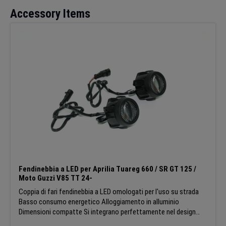
Salta la galleria dei prodotti
Accessory Items
Fendinebbia a LED per Aprilia Tuareg 660 / SR GT 125 /
Moto Guzzi V85 TT 24-
Coppia di fari fendinebbia a LED omologati per l'uso su strada
Basso consumo energetico Alloggiamento in alluminio
Dimensioni compatte Si integrano perfettamente nel design
della moto e consentono una migliore visibilità e sicurezza