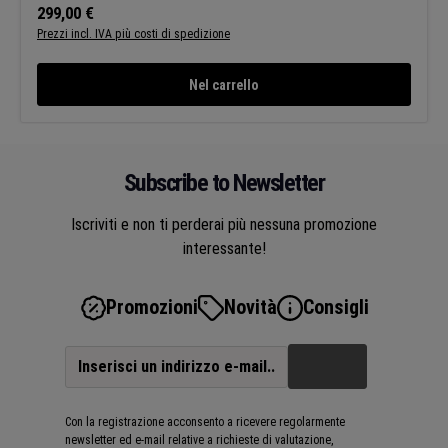
durante la guida notturna. Con omologazione stradale
Prezzo normale:
299,00 €
Prezzi incl. IVA più costi di spedizione
Nel carrello
Subscribe to Newsletter
Iscriviti e non ti perderai più nessuna promozione
interessante!
Promozioni
Novità
Consigli
Con la registrazione acconsento a ricevere regolarmente
newsletter ed e-mail relative a richieste di valutazione,