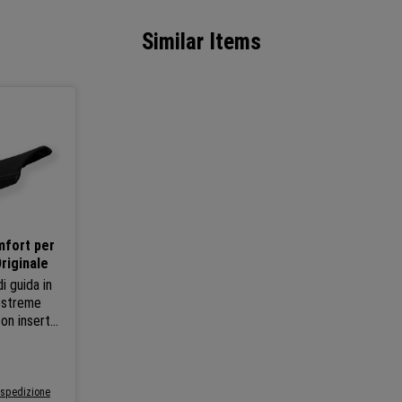
Similar Items
mfort per
riginale
i guida in
 estreme
con inserto
m.
se
olare
+/- 2 cm),
i spedizione