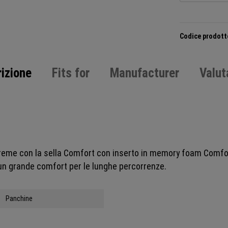
Codice prodott
izione
Fits for
Manufacturer
Valut
streme con la sella Comfort con inserto in memory foam Comfort
e un grande comfort per le lunghe percorrenze.
Panchine