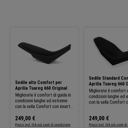
Salta la galleria dei prodotti
Sedile Standard Co
Sedile alto Comfort per
Aprilia Tuareg 660 O
Aprilia Tuareg 660 Original
Migliorate il comfort d
Migliorate il comfort di guida in
condizioni lunghe ed
condizioni lunghe ed estreme
con la sella Comfort 
con la sella Comfort con inserto
Comfort Memory Foa
in memory foam Comfort.
Disponibile in 3 diver
249,00 €
249,00 €
Disponibile in 3 diverse
Prezzo normale:
Prezzo normale:
configurazioni per reg
configurazioni per regolare
l'altezza della sella (
Prezzi incl. IVA più costi di spedizione
Prezzi incl. IVA più costi d