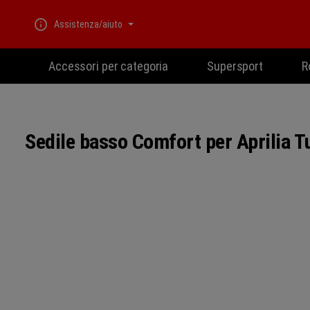
Passa alla navigazione principale
Assistenza/aiuto
Accessori per categoria
Supersport
R
Sedile basso Comfort per Aprilia T
Salta la galleria di immagini