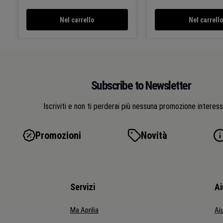
l'altezza della sella (+/- 2 cm),
questo accessorio of
questo accessorio offre un
grande comfort per l
Nel carrello
Nel carrell
grande comfort per le lunghe
percorrenze.
percorrenze.
Subscribe to Newsletter
Iscriviti e non ti perderai più nessuna promozione interes
Promozioni
Novità
Servizi
Ai
Ma Aprilia
Ai