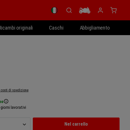
Il carrel
Ricambi originali
Caschi
Abbigliamento
ù costi di spedizione
no
giorni lavorativi
el prodotto: inserisci la quantità desiderata o
Nel carrello