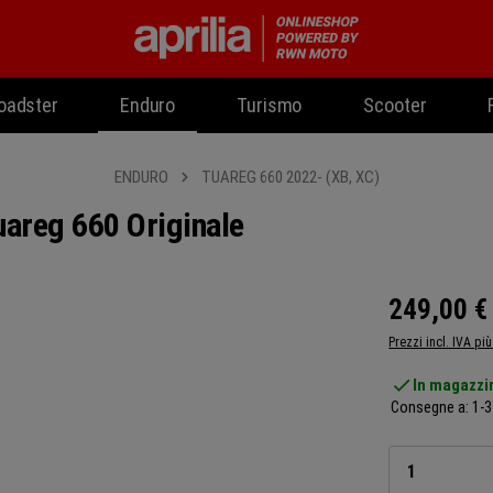
oadster
Enduro
Turismo
Scooter
ENDURO
TUAREG 660 2022- (XB, XC)
uareg 660 Originale
249,00 €
Prezzi incl. IVA pi
In magazzi
Consegne a: 1-3 
Quantità d