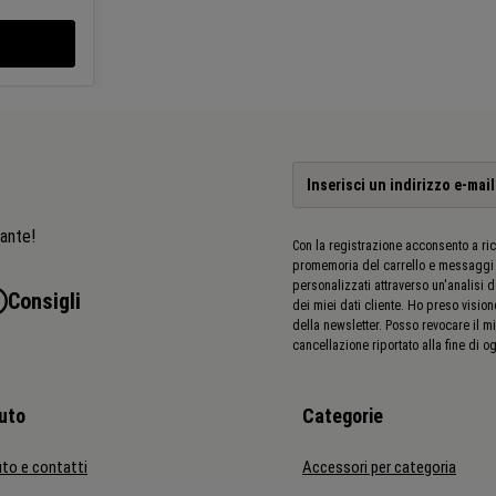
fre un
e lunghe
o
sante!
Con la registrazione acconsento a ric
promemoria del carrello e messaggi
personalizzati attraverso un'analisi 
Consigli
dei miei dati cliente. Ho preso vision
della newsletter. Posso revocare il mi
cancellazione riportato alla fine di og
uto
Categorie
uto e contatti
Accessori per categoria