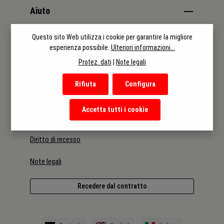
Aiuto
Questo sito Web utilizza i cookie per garantire la migliore
Categorie
esperienza possibile.
Ulteriori informazioni...
Protez. dati
|
Note legali
Informazioni
Rifiuta
Configura
Termini e condizioni
Accetta tutti i cookie
Informativa sulla privacy
Diritto di recesso
Note legali
Recedere dal contratto