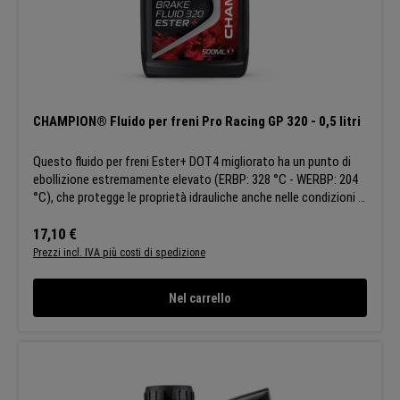
CHAMPION® Fluido per freni Pro Racing GP 320 - 0,5 litri
Questo fluido per freni Ester+ DOT4 migliorato ha un punto di
ebollizione estremamente elevato (ERBP: 328 °C - WERBP: 204
°C), che protegge le proprietà idrauliche anche nelle condizioni di
guida più difficili. Grazie alla sua resistenza alle alte temperature,
questo liquido per freni è la soluzione definitiva per le
Prezzo normale:
17,10 €
applicazioni racing. APPLICAZIONI:L'estrema stabilità del fluido
Prezzi incl. IVA più costi di spedizione
lo rende la soluzione ideale per le moto più esigenti dotate di
circuiti frenanti idraulici. CARATTERISTICHE:Stabilità alle alte
Nel carrello
temperature: mantiene le prestazioni di frenata anche in
condizioni di gara Proprietà anticorrosione: protezione
completa dell'impianto frenante Compatibilità con gli
elastomeri: nessuna perdita di liquido. Champion si riserva il
diritto di modificare le caratteristiche generali dei suoi prodotti
in modo che tutti i clienti possano beneficiare sempre degli