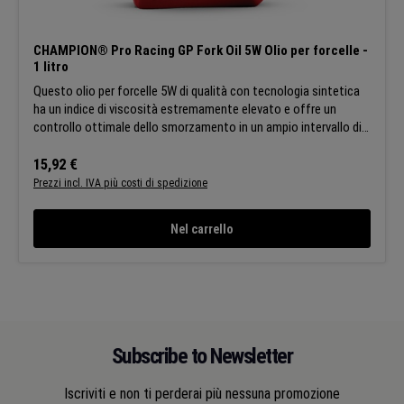
CHAMPION® Pro Racing GP Fork Oil 5W Olio per forcelle -
1 litro
Questo olio per forcelle 5W di qualità con tecnologia sintetica
ha un indice di viscosità estremamente elevato e offre un
controllo ottimale dello smorzamento in un ampio intervallo di
temperature. Inoltre, questo lubrificante prolunga la vita della
tua moto combinando lo spurgo rapido e la compatibilità con gli
Prezzo normale:
15,92 €
elastomeri con la protezione dalla corrosione e dall'usura.
Prezzi incl. IVA più costi di spedizione
APPLICAZIONI:Questo olio per forcelle è stato sviluppato
appositamente per l'uso universale nelle forcelle e negli
Nel carrello
ammortizzatori di biciclette e ciclomotori. È adatto per l'uso su
strada e fuori strada. La scelta tra i diversi tipi di olio per
forcelle dipende dalla temperatura ambiente, dal
comportamento di guida e dall'effetto smorzante. Segui le
istruzioni del produttore. CARATTERISTICHE:Comportamento
di smorzamento: Comportamento di guida più fluido Proprietà
protettive bilanciate: Maggiore durata di vita Ampia
Subscribe to Newsletter
compatibilità dei materiali: Meno fluidi necessari per la
manutenzione di diverse moto Champion si riserva il diritto di
Iscriviti e non ti perderai più nessuna promozione
modificare le caratteristiche generali dei suoi prodotti in modo