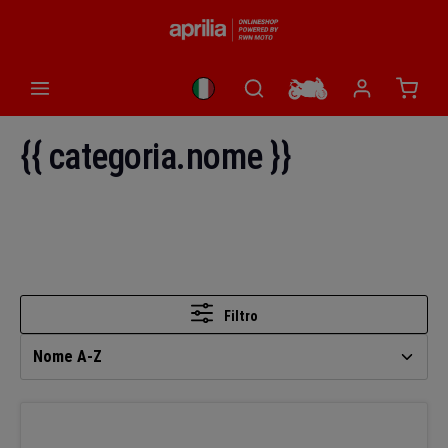
nuto principale
Il car
{{ categoria.nome }}
Filtro