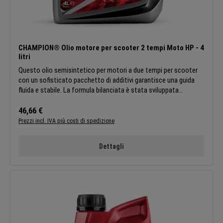
CHAMPION® Olio motore per scooter 2 tempi Moto HP - 4
litri
Questo olio semisintetico per motori a due tempi per scooter
con un sofisticato pacchetto di additivi garantisce una guida
fluida e stabile. La formula bilanciata è stata sviluppata
appositamente per gli appassionati di scooter che cercano un
comfort di guida ottimale. APPLICAZIONI:Questo lubrificante è
Prezzo normale:
46,66 €
stato sviluppato per i motori degli scooter a due tempi. Segui le
Prezzi incl. IVA più costi di spedizione
raccomandazioni di dosaggio del produttore del dispositivo.
CARATTERISTICHE:Maggiore durata dello scooter grazie alle
Dettagli
proprietà protettive dell'olio SPECIFICHE:API TC ISO L-EGD
JASO FC JASO FD Champion si riserva il diritto di modificare le
caratteristiche generali dei suoi prodotti in modo che tutti i
clienti possano beneficiare sempre degli ultimi sviluppi tecnici.