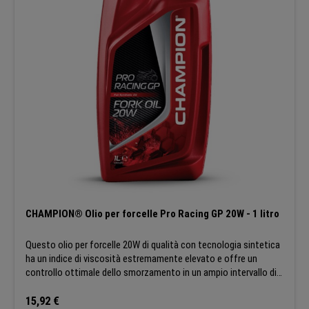
CHAMPION® Olio per forcelle Pro Racing GP 20W - 1 litro
Questo olio per forcelle 20W di qualità con tecnologia sintetica
ha un indice di viscosità estremamente elevato e offre un
controllo ottimale dello smorzamento in un ampio intervallo di
temperature. Inoltre, questo lubrificante prolunga la vita della
tua moto combinando lo spurgo rapido e la compatibilità con gli
Prezzo normale:
15,92 €