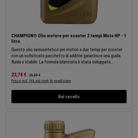
CHAMPION® Olio motore per scooter 2 tempi Moto HP - 1
litro
Questo olio semisintetico per motori a due tempi per scooter
con un sofisticato pacchetto di additivi garantisce una guida
fluida e stabile. La formula bilanciata è stata sviluppata
appositamente per gli appassionati di scooter che cercano un
comfort di guida ottimale. APPLICAZIONI:Questo lubrificante è
Prezzo di vendita:
23,74 €
Prezzo normale:
25,80 €
stato sviluppato per i motori degli scooter a due tempi. Segui le
Prezzi incl. IVA più costi di spedizione
raccomandazioni di dosaggio del produttore del dispositivo.
CARATTERISTICHE:Maggiore durata dello scooter grazie alle
Nel carrello
proprietà protettive dell'olio SPECIFICHE:API TC ISO L-EGD
JASO FC JASO FD Champion si riserva il diritto di modificare le
caratteristiche generali dei suoi prodotti in modo che tutti i
clienti possano beneficiare sempre degli ultimi sviluppi tecnici.