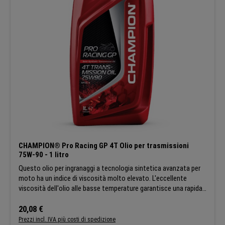
CHAMPION® Pro Racing GP 4T Olio per trasmissioni
75W-90 - 1 litro
Questo olio per ingranaggi a tecnologia sintetica avanzata per
moto ha un indice di viscosità molto elevato. L'eccellente
viscosità dell'olio alle basse temperature garantisce una rapida
protezione di tutti gli ingranaggi. Cambio fluido. Lunga durata
degli ingranaggi. APPLICAZIONI:Si tratta di un olio speciale per
Prezzo normale:
20,08 €
ingranaggi con proprietà di pressione estrema. È stato
Prezzi incl. IVA più costi di spedizione