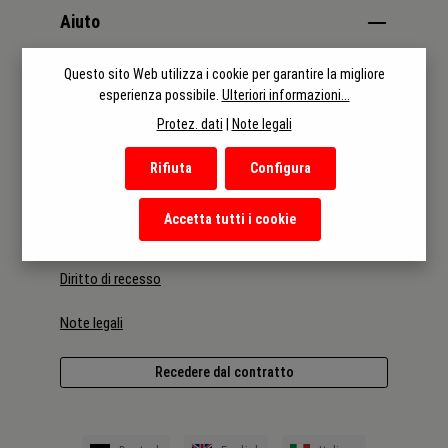
Aiuto
Questo sito Web utilizza i cookie per garantire la migliore
Categorie
esperienza possibile.
Ulteriori informazioni...
Protez. dati
|
Note legali
Informazioni
Rifiuta
Configura
Termini e condizioni
Accetta tutti i cookie
Informativa sulla privacy
Diritto di recesso
Note legali
Recedere dal contratto