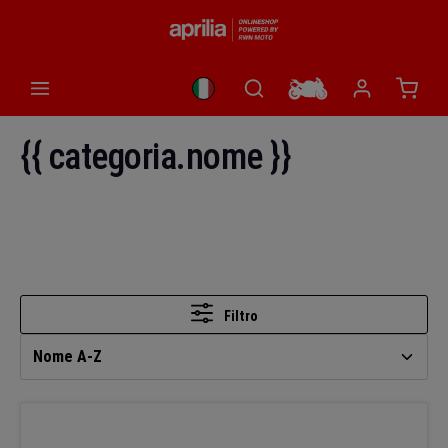
nuto principale
Il car
{{ categoria.nome }}
Filtro