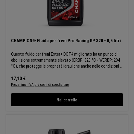
CHAMPION® Fluido per freni Pro Racing GP 320 - 0,5 litri
Questo fluido per freni Ester+ DOT4 migliorato ha un punto di
ebollizione estremamente elevato (ERBP: 328 °C - WERBP: 204
°C), che protegge le proprietà idrauliche anche nelle condizioni di
guida più difficili. Grazie alla sua resistenza alle alte temperature,
questo liquido per freni è la soluzione definitiva per le
Prezzo normale:
17,10 €
applicazioni racing. APPLICAZIONI:L'estrema stabilità del fluido
Prezzi incl. IVA più costi di spedizione
lo rende la soluzione ideale per le moto più esigenti dotate di
circuiti frenanti idraulici. CARATTERISTICHE:Stabilità alle alte
Nel carrello
temperature: mantiene le prestazioni di frenata anche in
condizioni di gara Proprietà anticorrosione: protezione
completa dell'impianto frenante Compatibilità con gli
elastomeri: nessuna perdita di liquido. Champion si riserva il
diritto di modificare le caratteristiche generali dei suoi prodotti
in modo che tutti i clienti possano beneficiare sempre degli