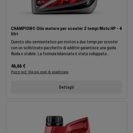
CHAMPION® Olio motore per scooter 2 tempi Moto HP - 4
litri
Questo olio semisintetico per motori a due tempi per scooter
con un sofisticato pacchetto di additivi garantisce una guida
fluida e stabile. La formula bilanciata è stata sviluppata
appositamente per gli appassionati di scooter che cercano un
comfort di guida ottimale. APPLICAZIONI:Questo lubrificante è
Prezzo normale:
46,66 €
stato sviluppato per i motori degli scooter a due tempi. Segui le
Prezzi incl. IVA più costi di spedizione
raccomandazioni di dosaggio del produttore del dispositivo.
CARATTERISTICHE:Maggiore durata dello scooter grazie alle
Dettagli
proprietà protettive dell'olio SPECIFICHE:API TC ISO L-EGD
JASO FC JASO FD Champion si riserva il diritto di modificare le
caratteristiche generali dei suoi prodotti in modo che tutti i
clienti possano beneficiare sempre degli ultimi sviluppi tecnici.