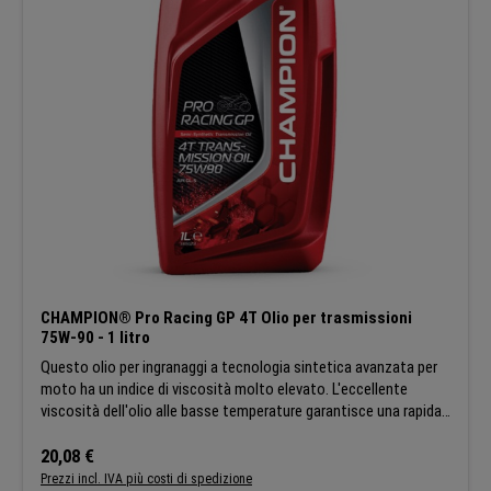
CHAMPION® Pro Racing GP 4T Olio per trasmissioni
75W-90 - 1 litro
Questo olio per ingranaggi a tecnologia sintetica avanzata per
moto ha un indice di viscosità molto elevato. L'eccellente
viscosità dell'olio alle basse temperature garantisce una rapida
protezione di tutti gli ingranaggi. Cambio fluido. Lunga durata
degli ingranaggi. APPLICAZIONI:Si tratta di un olio speciale per
Prezzo normale:
20,08 €
ingranaggi con proprietà di pressione estrema. È stato
Prezzi incl. IVA più costi di spedizione