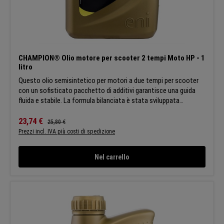
CHAMPION® Olio motore per scooter 2 tempi Moto HP - 1
litro
Questo olio semisintetico per motori a due tempi per scooter
con un sofisticato pacchetto di additivi garantisce una guida
fluida e stabile. La formula bilanciata è stata sviluppata
appositamente per gli appassionati di scooter che cercano un
comfort di guida ottimale. APPLICAZIONI:Questo lubrificante è
Prezzo di vendita:
23,74 €
Prezzo normale:
25,80 €
stato sviluppato per i motori degli scooter a due tempi. Segui le
Prezzi incl. IVA più costi di spedizione
raccomandazioni di dosaggio del produttore del dispositivo.
CARATTERISTICHE:Maggiore durata dello scooter grazie alle
Nel carrello
proprietà protettive dell'olio SPECIFICHE:API TC ISO L-EGD
JASO FC JASO FD Champion si riserva il diritto di modificare le
caratteristiche generali dei suoi prodotti in modo che tutti i
clienti possano beneficiare sempre degli ultimi sviluppi tecnici.