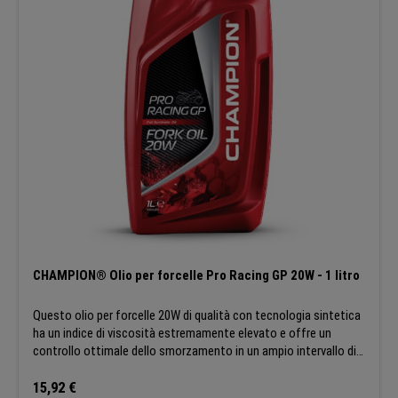
CHAMPION® Olio per forcelle Pro Racing GP 20W - 1 litro
Questo olio per forcelle 20W di qualità con tecnologia sintetica
ha un indice di viscosità estremamente elevato e offre un
controllo ottimale dello smorzamento in un ampio intervallo di
temperature. Inoltre, questo lubrificante prolunga la vita della
tua moto combinando lo spurgo rapido e la compatibilità con gli
Prezzo normale:
15,92 €