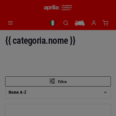
nuto principale
Il car
{{ categoria.nome }}
Filtro