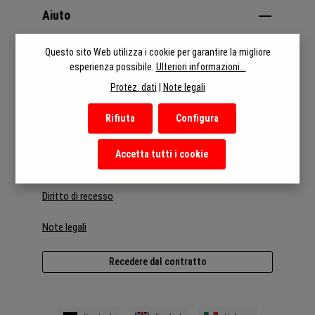
Aiuto
Questo sito Web utilizza i cookie per garantire la migliore
Categorie
esperienza possibile.
Ulteriori informazioni...
Protez. dati
|
Note legali
Informazioni
Rifiuta
Configura
Termini e condizioni
Accetta tutti i cookie
Informativa sulla privacy
Diritto di recesso
Note legali
Recedere dal contratto