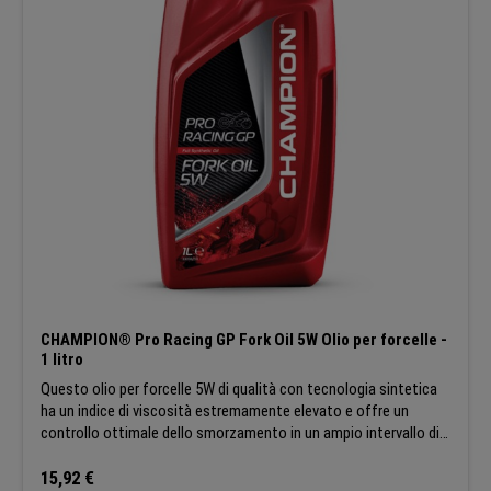
riserva il diritto di modificare le caratteristiche generali dei suoi
prodotti in modo che tutti i clienti possano beneficiare sempre
degli ultimi sviluppi tecnici.
CHAMPION® Pro Racing GP Fork Oil 5W Olio per forcelle -
1 litro
Questo olio per forcelle 5W di qualità con tecnologia sintetica
ha un indice di viscosità estremamente elevato e offre un
controllo ottimale dello smorzamento in un ampio intervallo di
temperature. Inoltre, questo lubrificante prolunga la vita della
tua moto combinando lo spurgo rapido e la compatibilità con gli
Prezzo normale:
15,92 €