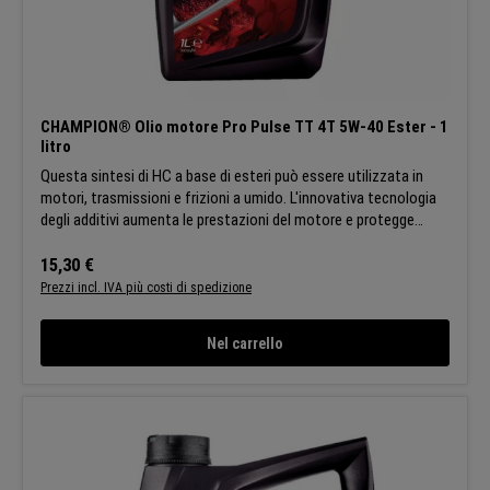
CHAMPION® Olio motore Pro Pulse TT 4T 5W-40 Ester - 1
litro
Questa sintesi di HC a base di esteri può essere utilizzata in
motori, trasmissioni e frizioni a umido. L'innovativa tecnologia
degli additivi aumenta le prestazioni del motore e protegge
completamente tutte le parti lubrificate. Questa formula ad alte
prestazioni copre un'ampia fetta del mercato motociclistico
Prezzo normale:
15,30 €
grazie alle sue proprietà di alta qualità. La sua eccellente fluidità
Prezzi incl. IVA più costi di spedizione
a basse temperature garantisce una protezione completa di
tutte le parti subito dopo l'avvio del motore.
Nel carrello
APPLICAZIONI:Questo olio per motori di moto a quattro tempi
supera gli standard API SN, SM, SL e SJ. Supera i requisiti di
diversi produttori CARATTERISTICHE:Migliori prestazioni del
motore, della trasmissione e della frizione in bagno d'olio:
Migliori prestazioni del motore, della trasmissione e della
frizione in bagno d'olio. Prodotto consigliato per il turismo e la
guida quotidiana: Prodotto consigliato per il turismo e la guida