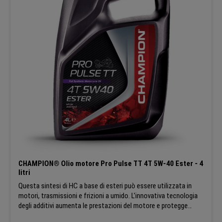
quotidiana. Gestione dei fluidi più semplice grazie all'ampia
applicabilità dell'olio: Gestione dei fluidi più semplice grazie
all'ampia applicabilità dell'olio. SPECIFICHE:API SN JASO
Approvazione MA2 Champion si riserva il diritto di modificare le
caratteristiche generali dei prodotti in modo che tutti i clienti
possano beneficiare sempre degli ultimi sviluppi tecnici.
CHAMPION® Olio motore Pro Pulse TT 4T 5W-40 Ester - 4
litri
Questa sintesi di HC a base di esteri può essere utilizzata in
motori, trasmissioni e frizioni a umido. L'innovativa tecnologia
degli additivi aumenta le prestazioni del motore e protegge
completamente tutte le parti lubrificate. Questa formula ad alte