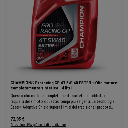
della frizione in bagno d'olio SPECIFICHE:Approvazione API SN
JASO MA2 Champion si riserva il diritto di modificare le
caratteristiche generali dei prodotti in modo che tutti i clienti
possano beneficiare sempre degli ultimi sviluppi tecnici.
CHAMPION® Proracing GP 4T 5W-40 ESTER + Olio motore
completamente sintetico - 4 litri
Questo olio motore completamente sintetico soddisfa i
requisiti delle moto a quattro tempi più esigenti. La tecnologia
Ester+ Adaptive Shield supera i limiti dei tradizionali prodotti
esteri completamente sintetici. L'innovativa formulazione offre
eccellenti proprietà di lubrificazione, tra cui l'efficienza del
Prezzo normale:
72,95 €
carburante e la riduzione dell'usura, che migliorano direttamente
Prezzi incl. IVA più costi di spedizione