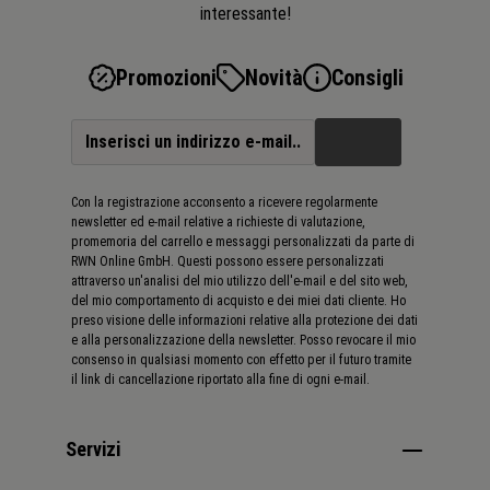
interessante!
basse temperature Proprietà anticorrosione: Eccellente
protezione dalla corrosione Protezione complessiva del
sistema: Eccellente trasferimento di calore e dispersione
Promozioni
Novità
Consigli
Champion si riserva il diritto di modificare le caratteristiche
generali dei suoi prodotti in modo che tutti i clienti possano
beneficiare sempre degli ultimi sviluppi tecnici.
Con la registrazione acconsento a ricevere regolarmente
newsletter ed e-mail relative a richieste di valutazione,
promemoria del carrello e messaggi personalizzati da parte di
RWN Online GmbH. Questi possono essere personalizzati
attraverso un'analisi del mio utilizzo dell'e-mail e del sito web,
del mio comportamento di acquisto e dei miei dati cliente. Ho
preso visione delle informazioni relative alla protezione dei dati
e alla personalizzazione della newsletter. Posso revocare il mio
consenso in qualsiasi momento con effetto per il futuro tramite
il link di cancellazione riportato alla fine di ogni e-mail.
Servizi