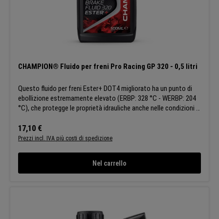
CHAMPION® Fluido per freni Pro Racing GP 320 - 0,5 litri
Questo fluido per freni Ester+ DOT4 migliorato ha un punto di
ebollizione estremamente elevato (ERBP: 328 °C - WERBP: 204
°C), che protegge le proprietà idrauliche anche nelle condizioni di
guida più difficili. Grazie alla sua resistenza alle alte temperature,
questo liquido per freni è la soluzione definitiva per le
Prezzo normale:
17,10 €
applicazioni racing. APPLICAZIONI:L'estrema stabilità del fluido
Prezzi incl. IVA più costi di spedizione
lo rende la soluzione ideale per le moto più esigenti dotate di
circuiti frenanti idraulici. CARATTERISTICHE:Stabilità alle alte
Nel carrello
temperature: mantiene le prestazioni di frenata anche in
condizioni di gara Proprietà anticorrosione: protezione
completa dell'impianto frenante Compatibilità con gli
elastomeri: nessuna perdita di liquido. Champion si riserva il
diritto di modificare le caratteristiche generali dei suoi prodotti
in modo che tutti i clienti possano beneficiare sempre degli